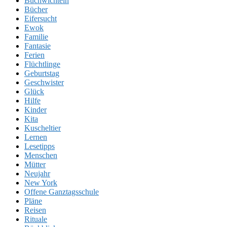
Buchwichteln
Bücher
Eifersucht
Ewok
Familie
Fantasie
Ferien
Flüchtlinge
Geburtstag
Geschwister
Glück
Hilfe
Kinder
Kita
Kuscheltier
Lernen
Lesetipps
Menschen
Mütter
Neujahr
New York
Offene Ganztagsschule
Pläne
Reisen
Rituale