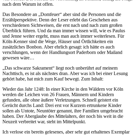
nach dem Warum ist offen.
Das Besondere an „Domfeuer“ aber sind die Personen und die
Erzählperspektive. Denn der Leser erlebt das Geschehen aus
verschiedenen Sichtweisen, die erst nach und nach zum großen
Überblick führen. Und da man immer wissen will, wie es Paulus
und Jenne weiter ergeht, muss man auch immer weiterlesen. Für
Köln-Kenner sind die Wege, Häuser und Örtlichkeiten ein
zusätzliches Bonbon. Aber ehrlich gesagt: ich hätte es auch
verschlungen, wenn der Handlungsort Paderborn oder Mailand
gewesen wäre…
„Das schwarze Sakrament“ liegt noch unberührt auf meinem
Nachttisch, es ist als nächstes dran. Aber was ich bei einer Lesung
gehört habe, hat mich zum Kauf bewegt. Zum Inhalt:
Wieder das Jahr 1248: In einer Kirche in den Wäldern vor Köln
werden die Leichen von 26 Frauen, Männern und Kindern
gefunden, alle ohne äußere Verletzungen. Schnell geistert ein
Gerücht durchs Land: Drei erst vor Kurzem ertrunkene Kinder
sollen als Untote, Neuntöter genannt, ihre Familien umgebracht
haben. Der Aberglaube des Mittelalters, der noch bis weit in die
Neuzeit verbreitet war, steht im Mittelpunkt.
Ich verlose ein bereits gelesenes, aber sehr gut erhaltenes Exemplar