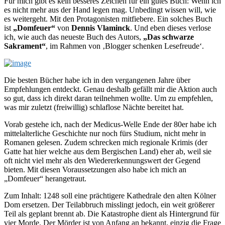
Für mich gibt es kein besseres Zeichen für ein gutes Buch: Wenn ich
es nicht mehr aus der Hand legen mag. Unbedingt wissen will, wie
es weitergeht. Mit den Protagonisten mitfiebere. Ein solches Buch
ist
„Domfeuer“
von
Dennis Vlaminck
. Und eben dieses verlose
ich, wie auch das neueste Buch des Autors,
„Das schwarze
Sakrament“
, im Rahmen von ‚Blogger schenken Lesefreude‘.
Die besten Bücher habe ich in den vergangenen Jahre über
Empfehlungen entdeckt. Genau deshalb gefällt mir die Aktion auch
so gut, dass ich direkt daran teilnehmen wollte. Um zu empfehlen,
was mir zuletzt (freiwillig) schlaflose Nächte bereitet hat.
Vorab gestehe ich, nach der Medicus-Welle Ende der 80er habe ich
mittelalterliche Geschichte nur noch fürs Studium, nicht mehr in
Romanen gelesen. Zudem schrecken mich regionale Krimis (der
Gatte hat hier welche aus dem Bergischen Land) eher ab, weil sie
oft nicht viel mehr als den Wiedererkennungswert der Gegend
bieten. Mit diesen Voraussetzungen also habe ich mich an
„Domfeuer“ herangetraut.
Zum Inhalt: 1248 soll eine prächtigere Kathedrale den alten Kölner
Dom ersetzen. Der Teilabbruch misslingt jedoch, ein weit größerer
Teil als geplant brennt ab. Die Katastrophe dient als Hintergrund für
vier Morde. Der Mörder ist von Anfang an bekannt, einzig die Frage