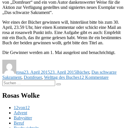
von „Domfeuer“ und ein vom Autor dankenswerter Weise für die
Aktion zur Verfügung gestelltes und signiertes neues Exemplar von
„Das schwarze Sakrament“.
Wer eines der Bücher gewinnen will, hinterlässt bitte bis zum 30.
April, 23.59 Uhr, hier einen Kommentar oder schickt eine Mail an
rosa at rosaswelt Punkt info. Eine Aufgabe gibt es auch: Empfehlt
mir ein Buch, das ihr gerne gelesen habt. Wenn ihr ein bestimmtes
Buch der beiden gewinnen wollt, gebt bitte den Titel an.
Die Gewinner werden am 1. Mai ausgelost und benachrichtigt.
Autor
Veröffentlicht
Schlagwörter
am
rosa
23. April 2015
23. April 2015
Bücher
,
Das schwarze
zu
Sakrament
,
Domfeuer
,
Welttag des Buches
12 Kommentare
Suchen
Blogger
Suchen
nach:
schenken
Lesefreud
Rosas Wolke
12von12
Advent
Babysitter
Beruf