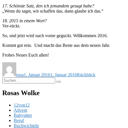
17. Schönste Satz, den ich jemandem gesagt habe?
„Wenn du sagst, wir schaffen das, dann glaube ich das.“
18. 2015 in einem Wort?
Ver-rückt.
So, und jetzt wird nach vorne geguckt. Willkommen 2016.
Kommt gut rein. Und macht das Beste aus dem neuen Jahr.
Frohes Neues Euch allen!
Autor
Veröffentlicht
Schlagwörter
am
rosa
1. Januar 2016
1. Januar 2016
Rückblick
Suchen
Suchen
nach:
Rosas Wolke
12von12
Advent
Babysitter
Beruf
Buchwichteln