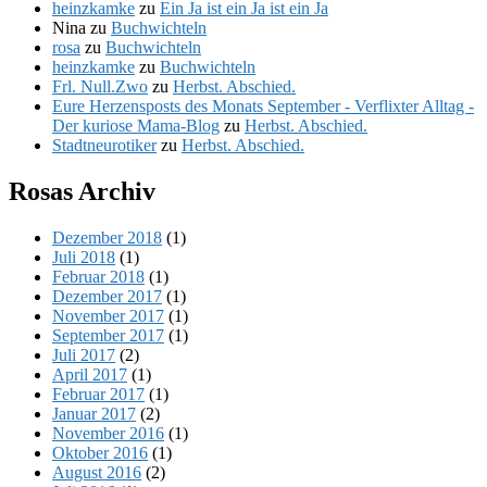
heinzkamke
zu
Ein Ja ist ein Ja ist ein Ja
Nina
zu
Buchwichteln
rosa
zu
Buchwichteln
heinzkamke
zu
Buchwichteln
Frl. Null.Zwo
zu
Herbst. Abschied.
Eure Herzensposts des Monats September - Verflixter Alltag -
Der kuriose Mama-Blog
zu
Herbst. Abschied.
Stadtneurotiker
zu
Herbst. Abschied.
Rosas Archiv
Dezember 2018
(1)
Juli 2018
(1)
Februar 2018
(1)
Dezember 2017
(1)
November 2017
(1)
September 2017
(1)
Juli 2017
(2)
April 2017
(1)
Februar 2017
(1)
Januar 2017
(2)
November 2016
(1)
Oktober 2016
(1)
August 2016
(2)