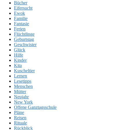
Bücher
Eifersucht
Ewok
Familie
Fantasie
Ferien
Flüchtlinge
Geburtstag
Geschwister
Glück
Hilfe
Kinder
Kita
Kuscheltier
Lernen
Lesetipps
Menschen
Mütter
Neujahr
New York
Offene Ganztagsschule
Pläne
Reisen
Rituale
Rückblick