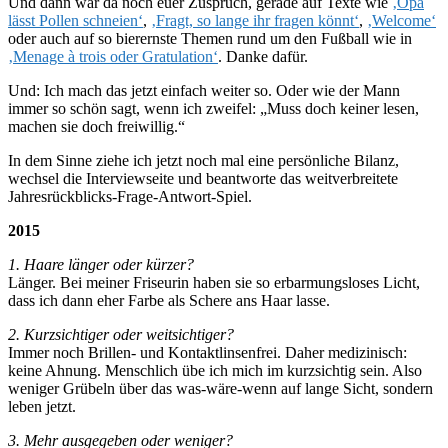
Und dann war da noch euer Zuspruch, gerade auf Texte wie
‚Opa
lässt Pollen schneien‘
,
‚Fragt, so lange ihr fragen könnt‘
,
‚Welcome‘
oder auch auf so bierernste Themen rund um den Fußball wie in
‚Menage à trois oder Gratulation‘
. Danke dafür.
Und: Ich mach das jetzt einfach weiter so. Oder wie der Mann
immer so schön sagt, wenn ich zweifel: „Muss doch keiner lesen,
machen sie doch freiwillig.“
In dem Sinne ziehe ich jetzt noch mal eine persönliche Bilanz,
wechsel die Interviewseite und beantworte das weitverbreitete
Jahresrückblicks-Frage-Antwort-Spiel.
2015
1. Haare länger oder kürzer?
Länger. Bei meiner Friseurin haben sie so erbarmungsloses Licht,
dass ich dann eher Farbe als Schere ans Haar lasse.
2. Kurzsichtiger oder weitsichtiger?
Immer noch Brillen- und Kontaktlinsenfrei. Daher medizinisch:
keine Ahnung. Menschlich übe ich mich im kurzsichtig sein. Also
weniger Grübeln über das was-wäre-wenn auf lange Sicht, sondern
leben jetzt.
3. Mehr ausgegeben oder weniger?