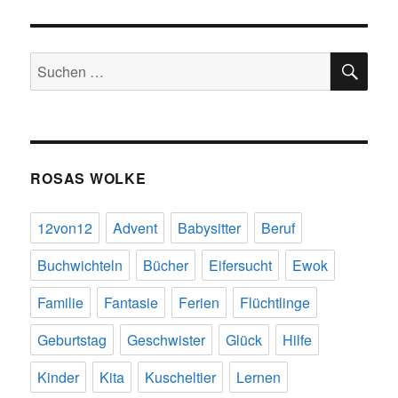
SU
Suchen
nach:
ROSAS WOLKE
12von12
Advent
Babysitter
Beruf
Buchwichteln
Bücher
Eifersucht
Ewok
Familie
Fantasie
Ferien
Flüchtlinge
Geburtstag
Geschwister
Glück
Hilfe
Kinder
Kita
Kuscheltier
Lernen