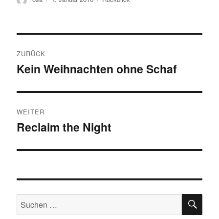
am
Beitragsnavigation
ZURÜCK
Kein Weihnachten ohne Schaf
Vorheriger
Beitrag:
WEITER
Reclaim the Night
Nächster
Beitrag:
SU
Suchen
nach: