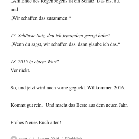
„Am Ende des Regenbogens ist ein Schatz. Das bist du.“
und
„Wir schaffen das zusammen.“
17. Schönste Satz, den ich jemandem gesagt habe?
„Wenn du sagst, wir schaffen das, dann glaube ich das.“
18. 2015 in einem Wort?
Ver-rückt.
So, und jetzt wird nach vorne geguckt. Willkommen 2016.
Kommt gut rein. Und macht das Beste aus dem neuen Jahr.
Frohes Neues Euch allen!
Autor
Veröffentlicht
Schlagwörter
rosa
1. Januar 2016
Rückblick