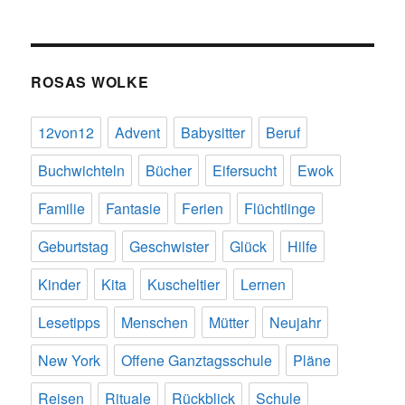
ROSAS WOLKE
12von12
Advent
Babysitter
Beruf
Buchwichteln
Bücher
Eifersucht
Ewok
Familie
Fantasie
Ferien
Flüchtlinge
Geburtstag
Geschwister
Glück
Hilfe
Kinder
Kita
Kuscheltier
Lernen
Lesetipps
Menschen
Mütter
Neujahr
New York
Offene Ganztagsschule
Pläne
Reisen
Rituale
Rückblick
Schule