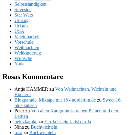
Selbstständigkeit
Silvester
Star Wars
Umzug
Urlaub
USA
Veteinbarkeit
Vorschule
Weihnachten
Weltkindertag
Wünsche
Yoda
Rosas Kommentare
Antje HAMMER
zu
Von Weihnachten, Wichteln und
Büchern
Blogparade: Mixtape mit 16 - nurdertim.de
zu
Sweet 16,
musikalisch
Peter
zu
Von alten Kaugummis, neuen Plänen und dem
Lernen
heinzkamke
zu
Ein Ja ist ein Ja ist ein Ja
Nina
zu
Buchwichteln
rosa
zu
Buchwichteln