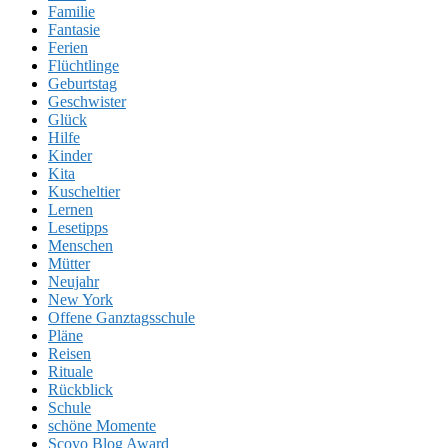
Familie
Fantasie
Ferien
Flüchtlinge
Geburtstag
Geschwister
Glück
Hilfe
Kinder
Kita
Kuscheltier
Lernen
Lesetipps
Menschen
Mütter
Neujahr
New York
Offene Ganztagsschule
Pläne
Reisen
Rituale
Rückblick
Schule
schöne Momente
Scoyo Blog Award