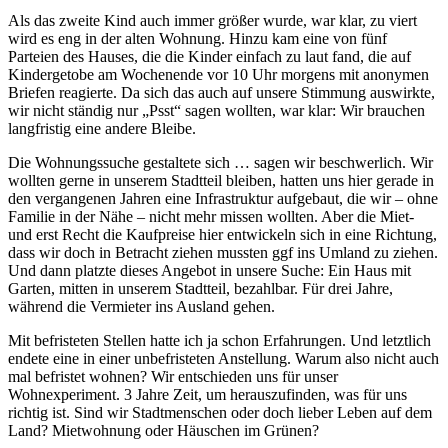
Als das zweite Kind auch immer größer wurde, war klar, zu viert
wird es eng in der alten Wohnung. Hinzu kam eine von fünf
Parteien des Hauses, die die Kinder einfach zu laut fand, die auf
Kindergetobe am Wochenende vor 10 Uhr morgens mit anonymen
Briefen reagierte. Da sich das auch auf unsere Stimmung auswirkte,
wir nicht ständig nur „Psst“ sagen wollten, war klar: Wir brauchen
langfristig eine andere Bleibe.
Die Wohnungssuche gestaltete sich … sagen wir beschwerlich. Wir
wollten gerne in unserem Stadtteil bleiben, hatten uns hier gerade in
den vergangenen Jahren eine Infrastruktur aufgebaut, die wir – ohne
Familie in der Nähe – nicht mehr missen wollten. Aber die Miet-
und erst Recht die Kaufpreise hier entwickeln sich in eine Richtung,
dass wir doch in Betracht ziehen mussten ggf ins Umland zu ziehen.
Und dann platzte dieses Angebot in unsere Suche: Ein Haus mit
Garten, mitten in unserem Stadtteil, bezahlbar. Für drei Jahre,
während die Vermieter ins Ausland gehen.
Mit befristeten Stellen hatte ich ja schon Erfahrungen. Und letztlich
endete eine in einer unbefristeten Anstellung. Warum also nicht auch
mal befristet wohnen? Wir entschieden uns für unser
Wohnexperiment. 3 Jahre Zeit, um herauszufinden, was für uns
richtig ist. Sind wir Stadtmenschen oder doch lieber Leben auf dem
Land? Mietwohnung oder Häuschen im Grünen?