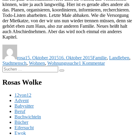
können, wäre ja auch langweilig. Hier ist es gerade alles andere als
das. Planen, organisieren, koordinieren, informieren, recherchieren.
Todo-Listen abarbeiten. Letzte Male abhaken. Wie die Versorgung
der Mietkatze, von der wir uns nun wieder trennen müssen, denn sie
gehört eben zum Haus, also zur anderen Familie. Neues heißt halt
auch Abschiednehmen. Aber das wird noch einmal ein anderes
Kapitel.
Autor
Veröffentlicht
Schlagwörter
am
rosa
15. Oktober 2015
16. Oktober 2015
Familie
,
Landleben
,
zu
Stadtmensch
,
Wohnen
,
Wohnungssuche
1 Kommentar
Suchen
Das
Suchen
nach:
Wohnexperimen
Rosas Wolke
12von12
Advent
Babysitter
Beruf
Buchwichteln
Bücher
Eifersucht
Ewok