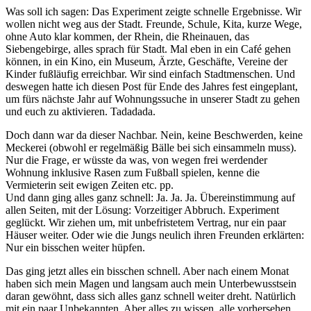
Was soll ich sagen: Das Experiment zeigte schnelle Ergebnisse. Wir
wollen nicht weg aus der Stadt. Freunde, Schule, Kita, kurze Wege,
ohne Auto klar kommen, der Rhein, die Rheinauen, das
Siebengebirge, alles sprach für Stadt. Mal eben in ein Café gehen
können, in ein Kino, ein Museum, Ärzte, Geschäfte, Vereine der
Kinder fußläufig erreichbar. Wir sind einfach Stadtmenschen. Und
deswegen hatte ich diesen Post für Ende des Jahres fest eingeplant,
um fürs nächste Jahr auf Wohnungssuche in unserer Stadt zu gehen
und euch zu aktivieren. Tadadada.
Doch dann war da dieser Nachbar. Nein, keine Beschwerden, keine
Meckerei (obwohl er regelmäßig Bälle bei sich einsammeln muss).
Nur die Frage, er wüsste da was, von wegen frei werdender
Wohnung inklusive Rasen zum Fußball spielen, kenne die
Vermieterin seit ewigen Zeiten etc. pp.
Und dann ging alles ganz schnell: Ja. Ja. Ja. Übereinstimmung auf
allen Seiten, mit der Lösung: Vorzeitiger Abbruch. Experiment
geglückt. Wir ziehen um, mit unbefristetem Vertrag, nur ein paar
Häuser weiter. Oder wie die Jungs neulich ihren Freunden erklärten:
Nur ein bisschen weiter hüpfen.
Das ging jetzt alles ein bisschen schnell. Aber nach einem Monat
haben sich mein Magen und langsam auch mein Unterbewusstsein
daran gewöhnt, dass sich alles ganz schnell weiter dreht. Natürlich
mit ein paar Unbekannten. Aber alles zu wissen, alle vorhersehen