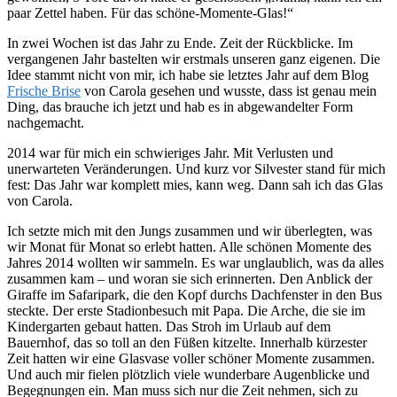
paar Zettel haben. Für das schöne-Momente-Glas!“
In zwei Wochen ist das Jahr zu Ende. Zeit der Rückblicke. Im
vergangenen Jahr bastelten wir erstmals unseren ganz eigenen. Die
Idee stammt nicht von mir, ich habe sie letztes Jahr auf dem Blog
Frische Brise
von Carola gesehen und wusste, dass ist genau mein
Ding, das brauche ich jetzt und hab es in abgewandelter Form
nachgemacht.
2014 war für mich ein schwieriges Jahr. Mit Verlusten und
unerwarteten Veränderungen. Und kurz vor Silvester stand für mich
fest: Das Jahr war komplett mies, kann weg. Dann sah ich das Glas
von Carola.
Ich setzte mich mit den Jungs zusammen und wir überlegten, was
wir Monat für Monat so erlebt hatten. Alle schönen Momente des
Jahres 2014 wollten wir sammeln. Es war unglaublich, was da alles
zusammen kam – und woran sie sich erinnerten. Den Anblick der
Giraffe im Safaripark, die den Kopf durchs Dachfenster in den Bus
steckte. Der erste Stadionbesuch mit Papa. Die Arche, die sie im
Kindergarten gebaut hatten. Das Stroh im Urlaub auf dem
Bauernhof, das so toll an den Füßen kitzelte. Innerhalb kürzester
Zeit hatten wir eine Glasvase voller schöner Momente zusammen.
Und auch mir fielen plötzlich viele wunderbare Augenblicke und
Begegnungen ein. Man muss sich nur die Zeit nehmen, sich zu