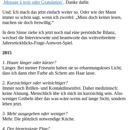
‚Menage à trois oder Gratulation‘
. Danke dafür.
Und: Ich mach das jetzt einfach weiter so. Oder wie der Mann
immer so schön sagt, wenn ich zweifel: „Muss doch keiner lesen,
machen sie doch freiwillig.“
In dem Sinne ziehe ich jetzt noch mal eine persönliche Bilanz,
wechsel die Interviewseite und beantworte das weitverbreitete
Jahresrückblicks-Frage-Antwort-Spiel.
2015
1. Haare länger oder kürzer?
Länger. Bei meiner Friseurin haben sie so erbarmungsloses Licht,
dass ich dann eher Farbe als Schere ans Haar lasse.
2. Kurzsichtiger oder weitsichtiger?
Immer noch Brillen- und Kontaktlinsenfrei. Daher medizinisch:
keine Ahnung. Menschlich übe ich mich im kurzsichtig sein. Also
weniger Grübeln über das was-wäre-wenn auf lange Sicht, sondern
leben jetzt.
3. Mehr ausgegeben oder weniger?
Mehr. Die plötzlich notwendige Küche.
4. Der hirnrissigste Plan?