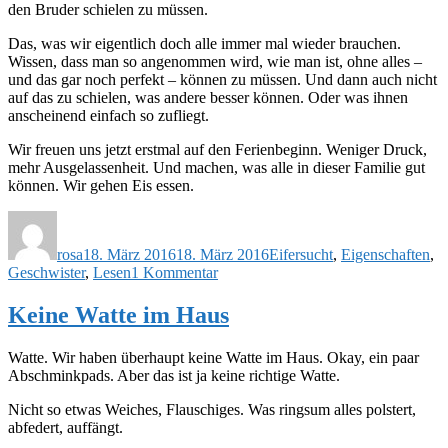
den Bruder schielen zu müssen.
Das, was wir eigentlich doch alle immer mal wieder brauchen.
Wissen, dass man so angenommen wird, wie man ist, ohne alles –
und das gar noch perfekt – können zu müssen. Und dann auch nicht
auf das zu schielen, was andere besser können. Oder was ihnen
anscheinend einfach so zufliegt.
Wir freuen uns jetzt erstmal auf den Ferienbeginn. Weniger Druck,
mehr Ausgelassenheit. Und machen, was alle in dieser Familie gut
können. Wir gehen Eis essen.
Autor
Veröffentlicht
Schlagwörter
am
rosa
18. März 2016
18. März 2016
Eifersucht
,
Eigenschaften
,
zu
Geschwister
,
Lesen
1 Kommentar
Ups
–
Keine Watte im Haus
oder
warum
Watte. Wir haben überhaupt keine Watte im Haus. Okay, ein paar
wir
Abschminkpads. Aber das ist ja keine richtige Watte.
nicht
auf
Nicht so etwas Weiches, Flauschiges. Was ringsum alles polstert,
andere
abfedert, auffängt.
schielen