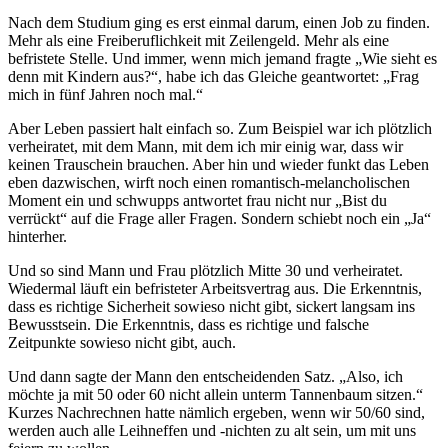
Nach dem Studium ging es erst einmal darum, einen Job zu finden.
Mehr als eine Freiberuflichkeit mit Zeilengeld. Mehr als eine
befristete Stelle. Und immer, wenn mich jemand fragte „Wie sieht es
denn mit Kindern aus?“, habe ich das Gleiche geantwortet: „Frag
mich in fünf Jahren noch mal.“
Aber Leben passiert halt einfach so. Zum Beispiel war ich plötzlich
verheiratet, mit dem Mann, mit dem ich mir einig war, dass wir
keinen Trauschein brauchen. Aber hin und wieder funkt das Leben
eben dazwischen, wirft noch einen romantisch-melancholischen
Moment ein und schwupps antwortet frau nicht nur „Bist du
verrückt“ auf die Frage aller Fragen. Sondern schiebt noch ein „Ja“
hinterher.
Und so sind Mann und Frau plötzlich Mitte 30 und verheiratet.
Wiedermal läuft ein befristeter Arbeitsvertrag aus. Die Erkenntnis,
dass es richtige Sicherheit sowieso nicht gibt, sickert langsam ins
Bewusstsein. Die Erkenntnis, dass es richtige und falsche
Zeitpunkte sowieso nicht gibt, auch.
Und dann sagte der Mann den entscheidenden Satz. „Also, ich
möchte ja mit 50 oder 60 nicht allein unterm Tannenbaum sitzen.“
Kurzes Nachrechnen hatte nämlich ergeben, wenn wir 50/60 sind,
werden auch alle Leihneffen und -nichten zu alt sein, um mit uns