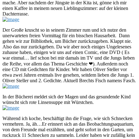
mache. Aber nachdem der Jüngste in der Kita ist, gönne ich mir
einen Kaffee in meinem neuen Lieblingszimmer: auf der kleinen
Dachterrasse.
Der Große kruscht so in seinem Zimmer rum und ich nutze den
unerwarteten freien Vormittag für ein bisschen Hausarbeit. Dann
gehen wir zur Bilbliothek, um Bücher zurückzugeben. Klappt nie.
Also das nur zurückgeben. Da wir aber noch einiges Ungelesenes
zuhause haben, einigen wir uns auf einen Comic, eine DVD ( Es
war einmal… lief schon bei mir damals im TV und die Jungs lieben
die Reihe, vor allem das Thema Geschichte ❤). Außerdem noch
eine CD mit Gedichten für Kinder. Wir haben Oliver Steller vor
etwa zwei Jahren erstmals live gesehen, seitdem lieben die Jungs 1.
Oliver Steller und 2. Gedichte. Aktuell Brechts Fisch namens Fasch.
In der Bücherei meldet sich der Magen und das gesundende Kind
wünscht sich rote Linsensuppe mit Würstchen.
Während ich koche, beschäftigt ihn die Frage, wie sich Schnecken
vermehren. Ja, äh…Er erinnert sich an das Beobachtungsaquarium,
von dem Freunde mal erzählten, und geht sofort in den Garten, um
ruckzuck 11 Schnecken zu sammeln. Leider haben wir zufällig kein