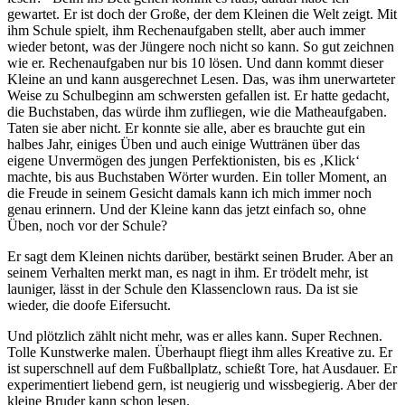
gewartet. Er ist doch der Große, der dem Kleinen die Welt zeigt. Mit
ihm Schule spielt, ihm Rechenaufgaben stellt, aber auch immer
wieder betont, was der Jüngere noch nicht so kann. So gut zeichnen
wie er. Rechenaufgaben nur bis 10 lösen. Und dann kommt dieser
Kleine an und kann ausgerechnet Lesen. Das, was ihm unerwarteter
Weise zu Schulbeginn am schwersten gefallen ist. Er hatte gedacht,
die Buchstaben, das würde ihm zufliegen, wie die Matheaufgaben.
Taten sie aber nicht. Er konnte sie alle, aber es brauchte gut ein
halbes Jahr, einiges Üben und auch einige Wuttränen über das
eigene Unvermögen des jungen Perfektionisten, bis es ‚Klick‘
machte, bis aus Buchstaben Wörter wurden. Ein toller Moment, an
die Freude in seinem Gesicht damals kann ich mich immer noch
genau erinnern. Und der Kleine kann das jetzt einfach so, ohne
Üben, noch vor der Schule?
Er sagt dem Kleinen nichts darüber, bestärkt seinen Bruder. Aber an
seinem Verhalten merkt man, es nagt in ihm. Er trödelt mehr, ist
launiger, lässt in der Schule den Klassenclown raus. Da ist sie
wieder, die doofe Eifersucht.
Und plötzlich zählt nicht mehr, was er alles kann. Super Rechnen.
Tolle Kunstwerke malen. Überhaupt fliegt ihm alles Kreative zu. Er
ist superschnell auf dem Fußballplatz, schießt Tore, hat Ausdauer. Er
experimentiert liebend gern, ist neugierig und wissbegierig. Aber der
kleine Bruder kann schon lesen.