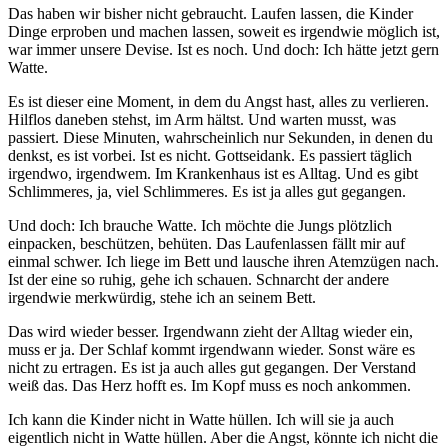
müssen
Das haben wir bisher nicht gebraucht. Laufen lassen, die Kinder
Dinge erproben und machen lassen, soweit es irgendwie möglich ist,
war immer unsere Devise. Ist es noch. Und doch: Ich hätte jetzt gern
Watte.
Es ist dieser eine Moment, in dem du Angst hast, alles zu verlieren.
Hilflos daneben stehst, im Arm hältst. Und warten musst, was
passiert. Diese Minuten, wahrscheinlich nur Sekunden, in denen du
denkst, es ist vorbei. Ist es nicht. Gottseidank. Es passiert täglich
irgendwo, irgendwem. Im Krankenhaus ist es Alltag. Und es gibt
Schlimmeres, ja, viel Schlimmeres. Es ist ja alles gut gegangen.
Und doch: Ich brauche Watte. Ich möchte die Jungs plötzlich
einpacken, beschützen, behüten. Das Laufenlassen fällt mir auf
einmal schwer. Ich liege im Bett und lausche ihren Atemzügen nach.
Ist der eine so ruhig, gehe ich schauen. Schnarcht der andere
irgendwie merkwürdig, stehe ich an seinem Bett.
Das wird wieder besser. Irgendwann zieht der Alltag wieder ein,
muss er ja. Der Schlaf kommt irgendwann wieder. Sonst wäre es
nicht zu ertragen. Es ist ja auch alles gut gegangen. Der Verstand
weiß das. Das Herz hofft es. Im Kopf muss es noch ankommen.
Ich kann die Kinder nicht in Watte hüllen. Ich will sie ja auch
eigentlich nicht in Watte hüllen. Aber die Angst, könnte ich nicht die