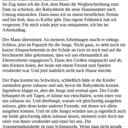
Im Zug nutze ich die Zeit, dem Mann die Wegbeschreibung zum
Date zu schicken, der Babysitterin die neue Hausnummer nach
Umzug mitzuteilen. Dann muss ich zu einem beruflichen Termin
und bin froh, dass es Kaffee gibt. Das eigene Frühstück hab ich
vergessen. Für mich wirds jetzt was entspannter, ich bin im
Arbeitsalltag.
Der Mann übernimmt. An meinem Arbeitstagen macht er mittags
Schluss, jetzt ist Papazeit für die Jungs. Nicht ganz, es steht noch ein
kurzer Absprachetermin in der Schule an (wer ist noch mal auf die
bescheuerte Idee gekommen, dass wir uns ehrenamtlich als
Elternvertreter engagieren?). Dann den Großen eingepackt und ab,
den Kleinen holen, der heute mit einem Freund zum Spielen
verabredet war. Und jetzt natürlich nicht nach Hause möchte.
Der Papa kommt ins Schwitzen, schließlich hätte er die Kinder
zumindest gerne zuhause und satt, bevor die Babysitterin kommt.
Irgendwie klappt es, aber die Jungs sind erstmal quer. Der Große
behauptet eh seit Tagen, er könne nur einschlafen, wenn einer von
uns zuhause sei. Und überhaupt, warum wir gleichzeitig ausgehen
müssen, gibts denn keine anderen Freunde, mit denen wir allein
ausgehen können. Und sie (die Jungs) würden uns ja eigentlich auch
nie beide gleichzeitig allein zuhause lassen, meistens wäre doch nur
einer von ihnen verabredet und einer bei uns. Die
Argumentationskette ist zum Schmunzeln. Wenn man nicht gerade