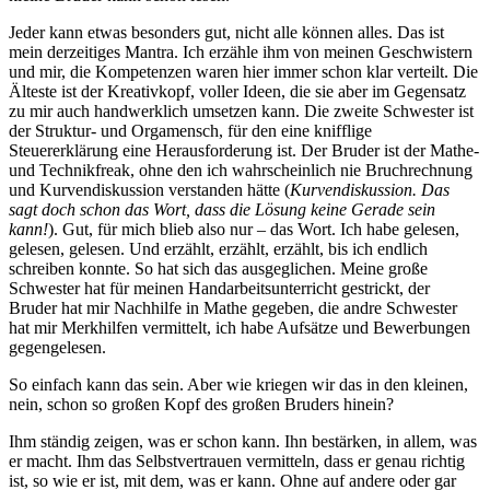
Jeder kann etwas besonders gut, nicht alle können alles. Das ist
mein derzeitiges Mantra. Ich erzähle ihm von meinen Geschwistern
und mir, die Kompetenzen waren hier immer schon klar verteilt. Die
Älteste ist der Kreativkopf, voller Ideen, die sie aber im Gegensatz
zu mir auch handwerklich umsetzen kann. Die zweite Schwester ist
der Struktur- und Orgamensch, für den eine knifflige
Steuererklärung eine Herausforderung ist. Der Bruder ist der Mathe-
und Technikfreak, ohne den ich wahrscheinlich nie Bruchrechnung
und Kurvendiskussion verstanden hätte (
Kurvendiskussion. Das
sagt doch schon das Wort, dass die Lösung keine Gerade sein
kann!
). Gut, für mich blieb also nur – das Wort. Ich habe gelesen,
gelesen, gelesen. Und erzählt, erzählt, erzählt, bis ich endlich
schreiben konnte. So hat sich das ausgeglichen. Meine große
Schwester hat für meinen Handarbeitsunterricht gestrickt, der
Bruder hat mir Nachhilfe in Mathe gegeben, die andre Schwester
hat mir Merkhilfen vermittelt, ich habe Aufsätze und Bewerbungen
gegengelesen.
So einfach kann das sein. Aber wie kriegen wir das in den kleinen,
nein, schon so großen Kopf des großen Bruders hinein?
Ihm ständig zeigen, was er schon kann. Ihn bestärken, in allem, was
er macht. Ihm das Selbstvertrauen vermitteln, dass er genau richtig
ist, so wie er ist, mit dem, was er kann. Ohne auf andere oder gar