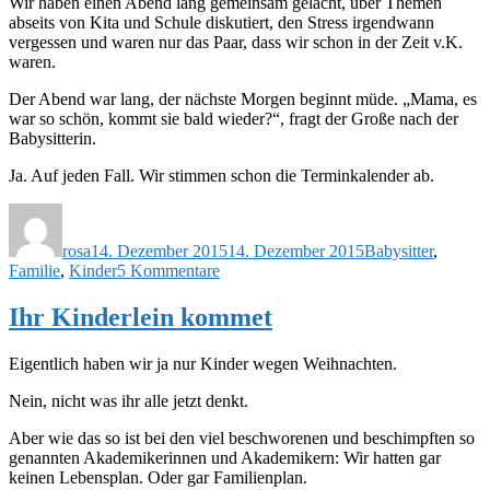
Wir haben einen Abend lang gemeinsam gelacht, über Themen
abseits von Kita und Schule diskutiert, den Stress irgendwann
vergessen und waren nur das Paar, dass wir schon in der Zeit v.K.
waren.
Der Abend war lang, der nächste Morgen beginnt müde. „Mama, es
war so schön, kommt sie bald wieder?“, fragt der Große nach der
Babysitterin.
Ja. Auf jeden Fall. Wir stimmen schon die Terminkalender ab.
Autor
Veröffentlicht
Schlagwörter
am
rosa
14. Dezember 2015
14. Dezember 2015
Babysitter
,
zu
Familie
,
Kinder
5 Kommentare
Mama
und
Ihr Kinderlein kommet
Papa
gehen
Eigentlich haben wir ja nur Kinder wegen Weihnachten.
aus
Nein, nicht was ihr alle jetzt denkt.
Aber wie das so ist bei den viel beschworenen und beschimpften so
genannten Akademikerinnen und Akademikern: Wir hatten gar
keinen Lebensplan. Oder gar Familienplan.