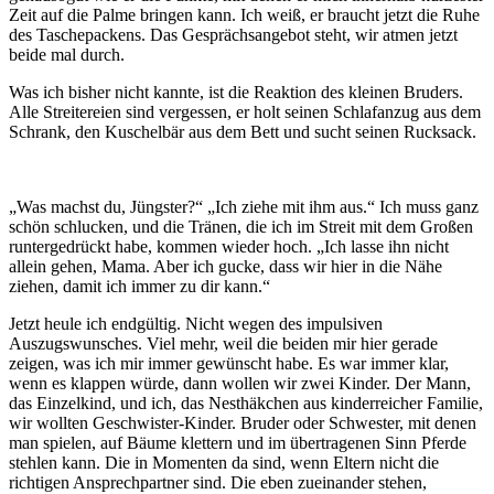
Zeit auf die Palme bringen kann. Ich weiß, er braucht jetzt die Ruhe
des Taschepackens. Das Gesprächsangebot steht, wir atmen jetzt
beide mal durch.
Was ich bisher nicht kannte, ist die Reaktion des kleinen Bruders.
Alle Streitereien sind vergessen, er holt seinen Schlafanzug aus dem
Schrank, den Kuschelbär aus dem Bett und sucht seinen Rucksack.
„Was machst du, Jüngster?“ „Ich ziehe mit ihm aus.“ Ich muss ganz
schön schlucken, und die Tränen, die ich im Streit mit dem Großen
runtergedrückt habe, kommen wieder hoch. „Ich lasse ihn nicht
allein gehen, Mama. Aber ich gucke, dass wir hier in die Nähe
ziehen, damit ich immer zu dir kann.“
Jetzt heule ich endgültig. Nicht wegen des impulsiven
Auszugswunsches. Viel mehr, weil die beiden mir hier gerade
zeigen, was ich mir immer gewünscht habe. Es war immer klar,
wenn es klappen würde, dann wollen wir zwei Kinder. Der Mann,
das Einzelkind, und ich, das Nesthäkchen aus kinderreicher Familie,
wir wollten Geschwister-Kinder. Bruder oder Schwester, mit denen
man spielen, auf Bäume klettern und im übertragenen Sinn Pferde
stehlen kann. Die in Momenten da sind, wenn Eltern nicht die
richtigen Ansprechpartner sind. Die eben zueinander stehen,