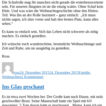
Die Schafrolle mag für manchen nicht gerade die erstrebenswerteste
sein. Für unseren Jüngsten ist sie die einzig wahre. Ohne Schaf kein
Hirte. Und was wäre die Weihnachtsgeschichte ohne den Hirten-
Teil. Was ihn an der Rolle fasziniert – ganz einfach: „Ich muss
nichts sagen, ich sitze vorne und hab den besten Platz, kann alles
sehen.“
Es kann so einfach sein. Sich das Leben nicht schwerer als nötig
machen. Es einfach genießen.
Ich wünsche euch wunderschöne, besinnliche Weihnachtstage und
Zeit und Ruhe, um sie ausgiebig zu genießen.
Rosa
Autor
Veröffentlicht
Schlagwörter
am
rosa
24. Dezember 2015
24. Dezember 2015
Familie
,
zu
Weihnachten
2 Kommentare
Kein
Weihnachten
Ins Glas geschaut
ohne
Schaf
Es ist etwa zwei Wochen her. Der Große kam nach Hause, mit stolz
geschwellter Brust. Seine Mannschaft hatte ein Spiel mit 6:0
gewonnen, 5 Tore davon hatte er geschossen. „Mama, kann ich ein