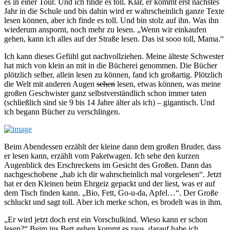
es in einer Tour. Und ich finde es toll. Klar, er kommt erst nächstes
Jahr in die Schule und bis dahin wird er wahrscheinlich ganze Texte
lesen können, aber ich finde es toll. Und bin stolz auf ihn. Was ihn
wiederum anspornt, noch mehr zu lesen. „Wenn wir einkaufen
gehen, kann ich alles auf der Straße lesen. Das ist sooo toll, Mama.“
Ich kann dieses Gefühl gut nachvollziehen. Meine älteste Schwester
hat mich von klein an mit in die Bücherei genommen. Die Bücher
plötzlich selber, allein lesen zu können, fand ich großartig. Plötzlich
die Welt mit anderen Augen
sehen
lesen, etwas können, was meine
großen Geschwister ganz selbstverständlich schon immer taten
(schließlich sind sie 9 bis 14 Jahre älter als ich) – gigantisch. Und
ich begann Bücher zu verschlingen.
Beim Abendessen erzählt der kleine dann dem großen Bruder, dass
er lesen kann, erzählt vom Paketwagen. Ich sehe den kurzen
Augenblick des Erschreckens im Gesicht des Großen. Dann das
nachgeschobene „hab ich dir wahrscheinlich mal vorgelesen“. Jetzt
hat er den Kleinen beim Ehrgeiz gepackt und der liest, was er auf
dem Tisch finden kann. „Bio, Fett, Go-u-da, Apfel…“. Der Große
schluckt und sagt toll. Aber ich merke schon, es brodelt was in ihm.
„Er wird jetzt doch erst ein Vorschulkind. Wieso kann er schon
lesen?“ Beim ins Bett gehen kommt es raus, darauf habe ich