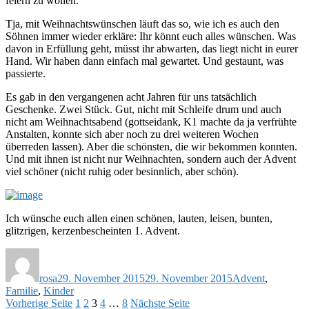
feiern zu wollen.
Tja, mit Weihnachtswünschen läuft das so, wie ich es auch den
Söhnen immer wieder erkläre: Ihr könnt euch alles wünschen. Was
davon in Erfüllung geht, müsst ihr abwarten, das liegt nicht in eurer
Hand. Wir haben dann einfach mal gewartet. Und gestaunt, was
passierte.
Es gab in den vergangenen acht Jahren für uns tatsächlich
Geschenke. Zwei Stück. Gut, nicht mit Schleife drum und auch
nicht am Weihnachtsabend (gottseidank, K1 machte da ja verfrühte
Anstalten, konnte sich aber noch zu drei weiteren Wochen
überreden lassen). Aber die schönsten, die wir bekommen konnten.
Und mit ihnen ist nicht nur Weihnachten, sondern auch der Advent
viel schöner (nicht ruhig oder besinnlich, aber schön).
Ich wünsche euch allen einen schönen, lauten, leisen, bunten,
glitzrigen, kerzenbescheinten 1. Advent.
Autor
Veröffentlicht
Schlagwörter
am
rosa
29. November 2015
29. November 2015
Advent
,
Familie
,
Kinder
Seitennummerierung
Seite
Seite
Seite
Seite
Seite
Vorherige Seite
1
2
3
4
…
8
Nächste Seite