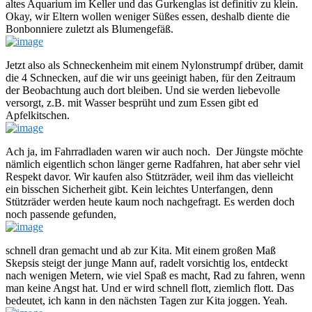
altes Aquarium im Keller und das Gurkenglas ist definitiv zu klein.
Okay, wir Eltern wollen weniger Süßes essen, deshalb diente die
Bonbonniere zuletzt als Blumengefäß.
Jetzt also als Schneckenheim mit einem Nylonstrumpf drüber, damit
die 4 Schnecken, auf die wir uns geeinigt haben, für den Zeitraum
der Beobachtung auch dort bleiben. Und sie werden liebevolle
versorgt, z.B. mit Wasser besprüht und zum Essen gibt ed
Apfelkitschen.
Ach ja, im Fahrradladen waren wir auch noch. Der Jüngste möchte
nämlich eigentlich schon länger gerne Radfahren, hat aber sehr viel
Respekt davor. Wir kaufen also Stützräder, weil ihm das vielleicht
ein bisschen Sicherheit gibt. Kein leichtes Unterfangen, denn
Stützräder werden heute kaum noch nachgefragt. Es werden doch
noch passende gefunden,
schnell dran gemacht und ab zur Kita. Mit einem großen Maß
Skepsis steigt der junge Mann auf, radelt vorsichtig los, entdeckt
nach wenigen Metern, wie viel Spaß es macht, Rad zu fahren, wenn
man keine Angst hat. Und er wird schnell flott, ziemlich flott. Das
bedeutet, ich kann in den nächsten Tagen zur Kita joggen. Yeah.