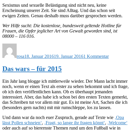
Sexismus und sexuelle Belästigung sind nicht neu, keine
Erscheinung unserer Zeit. Sie sind Alltag. Und das schon seit
ewigen Zeiten. Genau deshalb muss darüber gesprochen werden.
Wer Hilfe sucht: Die kostenlose, bundesweit geltende Hotline für
Frauen, die Opfer jeglicher Art von Gewalt geworden sind, ist
08000 – 116 016.
Autor
Veröffentlicht
zu
am
Reclaim
rosa
18. Januar 2016
19. Januar 2016
1 Kommentar
the
Night
Das wars – für 2015
Ein Jahr lang blogge ich mittlerweile wieder. Der Mann lacht immer
noch, wenn er einen Text als erster zu sehen bekommt und ich frage,
ob ich den veröffentlichen kann. Ob es überhaupt jemanden
interessiert. Aber, das habe ich schon bei den ersten Texten gemerkt,
das Schreiben tut vor allem mir gut. Es ist meine Art, Sachen die ich
(besonders gern nachts) mit mir rumschleppe, los zu lassen.
Und dann war da noch euer Zuspruch, gerade auf Texte wie
‚Opa
lässt Pollen schneien‘
,
‚Fragt, so lange ihr fragen könnt‘
,
‚Welcome‘
oder auch auf so bierernste Themen rund um den Fußball wie in