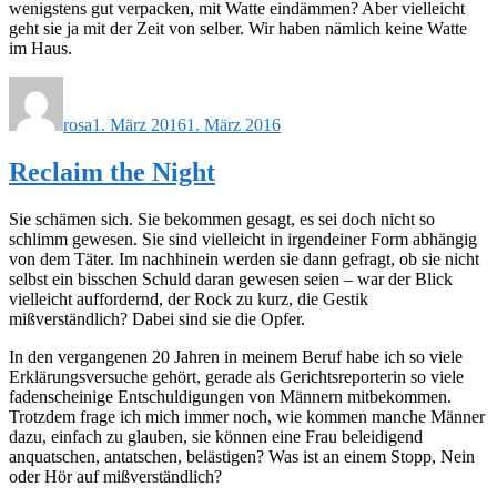
wenigstens gut verpacken, mit Watte eindämmen? Aber vielleicht
geht sie ja mit der Zeit von selber. Wir haben nämlich keine Watte
im Haus.
Autor
Veröffentlicht
am
rosa
1. März 2016
1. März 2016
Reclaim the Night
Sie schämen sich. Sie bekommen gesagt, es sei doch nicht so
schlimm gewesen. Sie sind vielleicht in irgendeiner Form abhängig
von dem Täter. Im nachhinein werden sie dann gefragt, ob sie nicht
selbst ein bisschen Schuld daran gewesen seien – war der Blick
vielleicht auffordernd, der Rock zu kurz, die Gestik
mißverständlich? Dabei sind sie die Opfer.
In den vergangenen 20 Jahren in meinem Beruf habe ich so viele
Erklärungsversuche gehört, gerade als Gerichtsreporterin so viele
fadenscheinige Entschuldigungen von Männern mitbekommen.
Trotzdem frage ich mich immer noch, wie kommen manche Männer
dazu, einfach zu glauben, sie können eine Frau beleidigend
anquatschen, antatschen, belästigen? Was ist an einem Stopp, Nein
oder Hör auf mißverständlich?