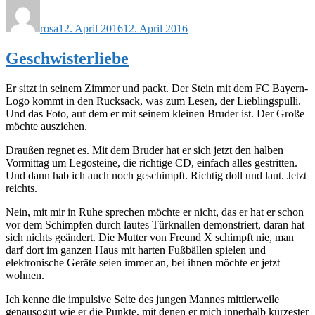
Autor
Veröffentlicht
am
rosa
12. April 2016
12. April 2016
Geschwisterliebe
Er sitzt in seinem Zimmer und packt. Der Stein mit dem FC Bayern-
Logo kommt in den Rucksack, was zum Lesen, der Lieblingspulli.
Und das Foto, auf dem er mit seinem kleinen Bruder ist. Der Große
möchte ausziehen.
Draußen regnet es. Mit dem Bruder hat er sich jetzt den halben
Vormittag um Legosteine, die richtige CD, einfach alles gestritten.
Und dann hab ich auch noch geschimpft. Richtig doll und laut. Jetzt
reichts.
Nein, mit mir in Ruhe sprechen möchte er nicht, das er hat er schon
vor dem Schimpfen durch lautes Türknallen demonstriert, daran hat
sich nichts geändert. Die Mutter von Freund X schimpft nie, man
darf dort im ganzen Haus mit harten Fußbällen spielen und
elektronische Geräte seien immer an, bei ihnen möchte er jetzt
wohnen.
Ich kenne die impulsive Seite des jungen Mannes mittlerweile
genausogut wie er die Punkte, mit denen er mich innerhalb kürzester