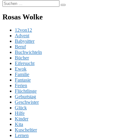
Suchen
der
Suchen
nach:
Beiträge
Rosas Wolke
12von12
Advent
Babysitter
Beruf
Buchwichteln
Bücher
Eifersucht
Ewok
Familie
Fantasie
Ferien
Flüchtlinge
Geburtstag
Geschwister
Glück
Hilfe
Kinder
Kita
Kuscheltier
Lernen