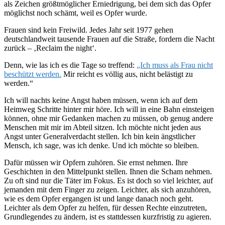
als Zeichen größtmöglicher Erniedrigung, bei dem sich das Opfer
möglichst noch schämt, weil es Opfer wurde.
Frauen sind kein Freiwild. Jedes Jahr seit 1977 gehen
deutschlandweit tausende Frauen auf die Straße, fordern die Nacht
zurück – ‚Reclaim the night‘.
Denn, wie las ich es die Tage so treffend:
„Ich muss als Frau nicht
beschützt werden.
Mir reicht es völlig aus, nicht belästigt zu
werden.“
Ich will nachts keine Angst haben müssen, wenn ich auf dem
Heimweg Schritte hinter mir höre. Ich will in eine Bahn einsteigen
können, ohne mir Gedanken machen zu müssen, ob genug andere
Menschen mit mir im Abteil sitzen. Ich möchte nicht jeden aus
Angst unter Generalverdacht stellen. Ich bin kein ängstlicher
Mensch, ich sage, was ich denke. Und ich möchte so bleiben.
Dafür müssen wir Opfern zuhören. Sie ernst nehmen. Ihre
Geschichten in den Mittelpunkt stellen. Ihnen die Scham nehmen.
Zu oft sind nur die Täter im Fokus. Es ist doch so viel leichter, auf
jemanden mit dem Finger zu zeigen. Leichter, als sich anzuhören,
wie es dem Opfer ergangen ist und lange danach noch geht.
Leichter als dem Opfer zu helfen, für dessen Rechte einzutreten,
Grundlegendes zu ändern, ist es stattdessen kurzfristig zu agieren.