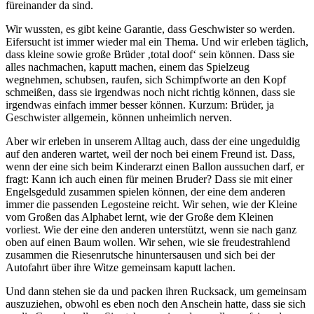
füreinander da sind.
Wir wussten, es gibt keine Garantie, dass Geschwister so werden.
Eifersucht ist immer wieder mal ein Thema. Und wir erleben täglich,
dass kleine sowie große Brüder ‚total doof‘ sein können. Dass sie
alles nachmachen, kaputt machen, einem das Spielzeug
wegnehmen, schubsen, raufen, sich Schimpfworte an den Kopf
schmeißen, dass sie irgendwas noch nicht richtig können, dass sie
irgendwas einfach immer besser können. Kurzum: Brüder, ja
Geschwister allgemein, können unheimlich nerven.
Aber wir erleben in unserem Alltag auch, dass der eine ungeduldig
auf den anderen wartet, weil der noch bei einem Freund ist. Dass,
wenn der eine sich beim Kinderarzt einen Ballon aussuchen darf, er
fragt: Kann ich auch einen für meinen Bruder? Dass sie mit einer
Engelsgeduld zusammen spielen können, der eine dem anderen
immer die passenden Legosteine reicht. Wir sehen, wie der Kleine
vom Großen das Alphabet lernt, wie der Große dem Kleinen
vorliest. Wie der eine den anderen unterstützt, wenn sie nach ganz
oben auf einen Baum wollen. Wir sehen, wie sie freudestrahlend
zusammen die Riesenrutsche hinuntersausen und sich bei der
Autofahrt über ihre Witze gemeinsam kaputt lachen.
Und dann stehen sie da und packen ihren Rucksack, um gemeinsam
auszuziehen, obwohl es eben noch den Anschein hatte, dass sie sich