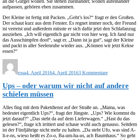
an die Gurgel wollen. Sie stehen zueinander, wollen aufeinander
aufpassen, gehören eben zusammen.
Der Kleine ist fertig mit Packen. „Geht’s los?“ fragt er den Großen.
Der schaut kurz aus dem Fenster. Es regnet immer noch, der Freund
ist verreist und außerdem müsste er sich dafür jetzt den Schlafanzug
ausziehen. „Ich will eigentlich gar nicht von hier weg. Ich fand nur
das Ausschimpfen doof“, sagt er. „Dann ist ja gut“, sagt der Kleine
und packt in aller Seelenruhe wieder aus. „Können wir jetzt Kekse
essen?“
Autor
Veröffentlicht
zu
am
Geschwisterlieb
rosa
4. April 2016
4. April 2016
3 Kommentare
Ups – oder warum wir nicht auf andere
schielen müssen
Alles fing mit dem Paketdienst auf der Straße an. „Mama, was
bedeutet eigentlich Ups?“, fragt der Jüngste. „Ups? Wie kommst du
jetzt darauf?“ „Das steht da auf dem Lieferwagen.“ „Hast du das
gelesen?“, frage ich irritiert und schaue wohl auch genauso. Seitdem
ist der Fünfjährige nicht mehr zu halten. „Da steht Ufo, was sind A-
li-e-ns, wieso heißt es Zo-o, Ba-um-ha-us, ach Baumhaus.“ So geht