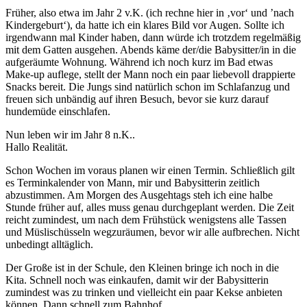
Früher, also etwa im Jahr 2 v.K. (ich rechne hier in ‚vor‘ und ’nach
Kindergeburt‘), da hatte ich ein klares Bild vor Augen. Sollte ich
irgendwann mal Kinder haben, dann würde ich trotzdem regelmäßig
mit dem Gatten ausgehen. Abends käme der/die Babysitter/in in die
aufgeräumte Wohnung. Während ich noch kurz im Bad etwas
Make-up auflege, stellt der Mann noch ein paar liebevoll drappierte
Snacks bereit. Die Jungs sind natürlich schon im Schlafanzug und
freuen sich unbändig auf ihren Besuch, bevor sie kurz darauf
hundemüde einschlafen.
Nun leben wir im Jahr 8 n.K..
Hallo Realität.
Schon Wochen im voraus planen wir einen Termin. Schließlich gilt
es Terminkalender von Mann, mir und Babysitterin zeitlich
abzustimmen. Am Morgen des Ausgehtags steh ich eine halbe
Stunde früher auf, alles muss genau durchgeplant werden. Die Zeit
reicht zumindest, um nach dem Frühstück wenigstens alle Tassen
und Müslischüsseln wegzuräumen, bevor wir alle aufbrechen. Nicht
unbedingt alltäglich.
Der Große ist in der Schule, den Kleinen bringe ich noch in die
Kita. Schnell noch was einkaufen, damit wir der Babysitterin
zumindest was zu trinken und vielleicht ein paar Kekse anbieten
können. Dann schnell zum Bahnhof.