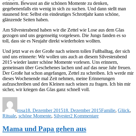
erinnern. Bewusst an die schönen Momente zu denken,
gegebenenfalls ein wenig in sich zu suchen. Und dann stellt man
staunend fest: Selbst ein eindeutiges Schrottjahr kann schöne,
glänzende Seiten haben.
Am Silvesterabend haben wir die Zettel wie Lose aus dem Glas
gezogen und uns gegenseitig vorgelesen. Die Jungs fanden es so
toll, dass sie es Neujahr direkt wiederholen wollten.
Und jetzt war es der Große nach seinem tollen Fußballtag, der sich
und uns erinnerte: Wir wollen uns auch an diesem Silvesterabend
2015 wieder lauter schöne Momente vorlesen. Uns erinnern,
gemeinsam über Geschehenes lachen und auf das neue Jahr freuen.
Der Große hat schon angefangen, Zettel zu schreiben. Ich werde mir
dieses Wochenende mal Zeit nehmen, meine Erinnerungen
aufzuschreiben und den Kleinen nach seinen zu fragen. Ich bin mir
sicher, wir kriegen das Glas ganz schnell voll.
Autor
Veröffentlicht
Schlagwörter
am
rosa
18. Dezember 2015
18. Dezember 2015
Familie
,
Glück
,
zu
Rituale
,
schöne Momente
,
Silvester
2 Kommentare
Ins
Glas
Mama und Papa gehen aus
geschaut