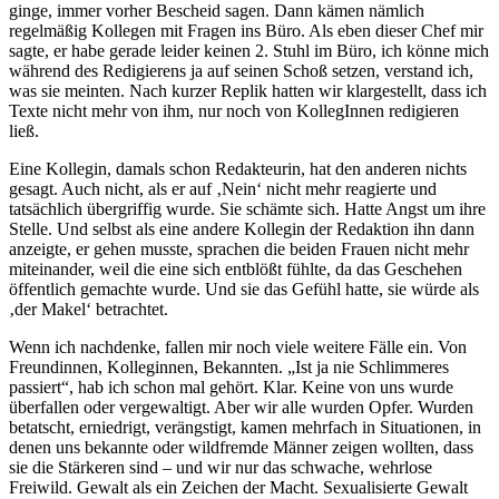
ginge, immer vorher Bescheid sagen. Dann kämen nämlich
regelmäßig Kollegen mit Fragen ins Büro. Als eben dieser Chef mir
sagte, er habe gerade leider keinen 2. Stuhl im Büro, ich könne mich
während des Redigierens ja auf seinen Schoß setzen, verstand ich,
was sie meinten. Nach kurzer Replik hatten wir klargestellt, dass ich
Texte nicht mehr von ihm, nur noch von KollegInnen redigieren
ließ.
Eine Kollegin, damals schon Redakteurin, hat den anderen nichts
gesagt. Auch nicht, als er auf ‚Nein‘ nicht mehr reagierte und
tatsächlich übergriffig wurde. Sie schämte sich. Hatte Angst um ihre
Stelle. Und selbst als eine andere Kollegin der Redaktion ihn dann
anzeigte, er gehen musste, sprachen die beiden Frauen nicht mehr
miteinander, weil die eine sich entblößt fühlte, da das Geschehen
öffentlich gemachte wurde. Und sie das Gefühl hatte, sie würde als
‚der Makel‘ betrachtet.
Wenn ich nachdenke, fallen mir noch viele weitere Fälle ein. Von
Freundinnen, Kolleginnen, Bekannten. „Ist ja nie Schlimmeres
passiert“, hab ich schon mal gehört. Klar. Keine von uns wurde
überfallen oder vergewaltigt. Aber wir alle wurden Opfer. Wurden
betatscht, erniedrigt, verängstigt, kamen mehrfach in Situationen, in
denen uns bekannte oder wildfremde Männer zeigen wollten, dass
sie die Stärkeren sind – und wir nur das schwache, wehrlose
Freiwild. Gewalt als ein Zeichen der Macht. Sexualisierte Gewalt