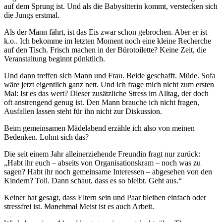
auf dem Sprung ist. Und als die Babysitterin kommt, verstecken sich
die Jungs erstmal.
Als der Mann fährt, ist das Eis zwar schon gebrochen. Aber er ist
k.o.. Ich bekomme im letzten Moment noch eine kleine Recherche
auf den Tisch. Frisch machen in der Bürotoilette? Keine Zeit, die
Veranstaltung beginnt pünktlich.
Und dann treffen sich Mann und Frau. Beide geschafft. Müde. Sofa
wäre jetzt eigentlich ganz nett. Und ich frage mich nicht zum ersten
Mal: Ist es das wert? Dieser zusätzliche Stress im Alltag, der doch
oft anstrengend genug ist. Den Mann brauche ich nicht fragen,
Ausfallen lassen steht für ihn nicht zur Diskussion.
Beim gemeinsamen Mädelabend erzähle ich also von meinen
Bedenken. Lohnt sich das?
Die seit einem Jahr alleinerziehende Freundin fragt nur zurück:
„Habt ihr euch – abseits von Organisationskram – noch was zu
sagen? Habt ihr noch gemeinsame Interessen – abgesehen von den
Kindern? Toll. Dann schaut, dass es so bleibt. Geht aus.“
Keiner hat gesagt, dass Eltern sein und Paar bleiben einfach oder
stressfrei ist.
Manchmal
Meist ist es auch Arbeit.