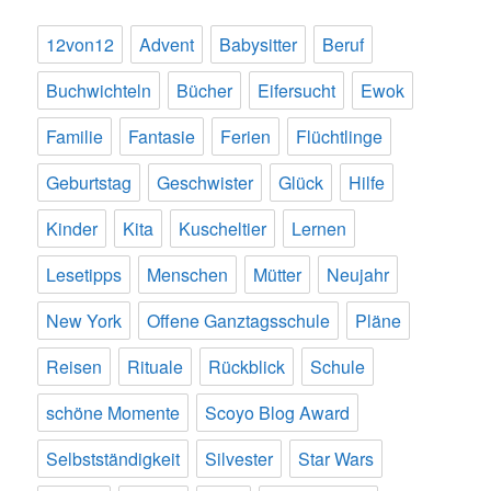
12von12
Advent
Babysitter
Beruf
Buchwichteln
Bücher
Eifersucht
Ewok
Familie
Fantasie
Ferien
Flüchtlinge
Geburtstag
Geschwister
Glück
Hilfe
Kinder
Kita
Kuscheltier
Lernen
Lesetipps
Menschen
Mütter
Neujahr
New York
Offene Ganztagsschule
Pläne
Reisen
Rituale
Rückblick
Schule
schöne Momente
Scoyo Blog Award
Selbstständigkeit
Silvester
Star Wars