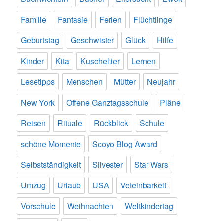
Familie
Fantasie
Ferien
Flüchtlinge
Geburtstag
Geschwister
Glück
Hilfe
Kinder
Kita
Kuscheltier
Lernen
Lesetipps
Menschen
Mütter
Neujahr
New York
Offene Ganztagsschule
Pläne
Reisen
Rituale
Rückblick
Schule
schöne Momente
Scoyo Blog Award
Selbstständigkeit
Silvester
Star Wars
Umzug
Urlaub
USA
Veteinbarkeit
Vorschule
Weihnachten
Weltkindertag