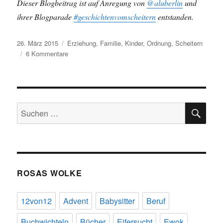
Dieser Blogbeitrag ist auf Anregung von
@aluberlin
und
ihrer Blogparade
#geschichtenvomscheitern
entstanden.
Veröffentlicht
Schlagwörter
26. März 2015
Erziehung
,
Familie
,
Kinder
,
Ordnung
,
Scheitern
am
zu
6 Kommentare
Kreatives
Chaos
SU
Suchen
nach:
ROSAS WOLKE
12von12
Advent
Babysitter
Beruf
Buchwichteln
Bücher
Eifersucht
Ewok