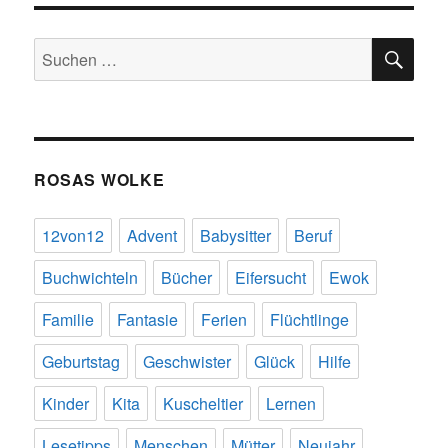
fest
hinter
SU
euch
Suchen
nach:
ROSAS WOLKE
12von12
Advent
Babysitter
Beruf
Buchwichteln
Bücher
Eifersucht
Ewok
Familie
Fantasie
Ferien
Flüchtlinge
Geburtstag
Geschwister
Glück
Hilfe
Kinder
Kita
Kuscheltier
Lernen
Lesetipps
Menschen
Mütter
Neujahr