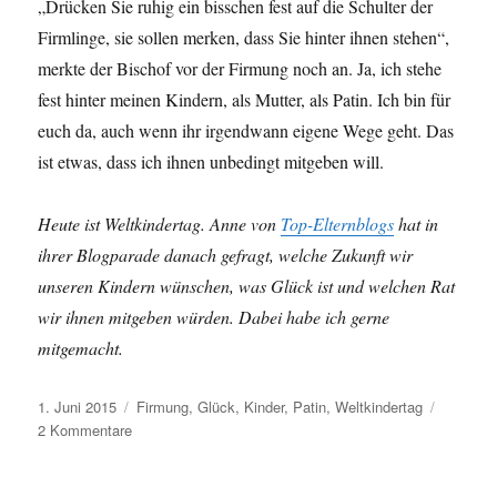
„Drücken Sie ruhig ein bisschen fest auf die Schulter der
Firmlinge, sie sollen merken, dass Sie hinter ihnen stehen“,
merkte der Bischof vor der Firmung noch an. Ja, ich stehe
fest hinter meinen Kindern, als Mutter, als Patin. Ich bin für
euch da, auch wenn ihr irgendwann eigene Wege geht. Das
ist etwas, dass ich ihnen unbedingt mitgeben will.
Heute ist Weltkindertag. Anne von
Top-Elternblogs
hat in
ihrer Blogparade danach gefragt, welche Zukunft wir
unseren Kindern wünschen, was Glück ist und welchen Rat
wir ihnen mitgeben würden. Dabei habe ich gerne
mitgemacht.
Veröffentlicht
Schlagwörter
1. Juni 2015
Firmung
,
Glück
,
Kinder
,
Patin
,
Weltkindertag
am
zu
2 Kommentare
Ich
stehe