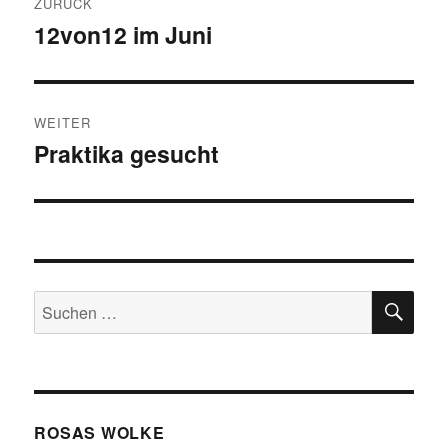
ZURÜCK
12von12 im Juni
Vorheriger
Beitrag:
WEITER
Praktika gesucht
Nächster
Beitrag:
SU
Suchen
nach:
ROSAS WOLKE