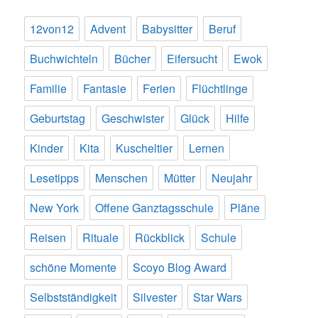
12von12
Advent
Babysitter
Beruf
Buchwichteln
Bücher
Eifersucht
Ewok
Familie
Fantasie
Ferien
Flüchtlinge
Geburtstag
Geschwister
Glück
Hilfe
Kinder
Kita
Kuscheltier
Lernen
Lesetipps
Menschen
Mütter
Neujahr
New York
Offene Ganztagsschule
Pläne
Reisen
Rituale
Rückblick
Schule
schöne Momente
Scoyo Blog Award
Selbstständigkeit
Silvester
Star Wars