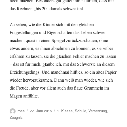
noch machen. Besonders gut gefiel ihm natürlich, dass mir
das Rechnen „bis 20“ damals schwer fiel.
Zu sehen, wie die Kinder sich mit den gleichen
Fragestellungen und Eigenschaften das Leben schwer
machen, quasi in einen Spiegel zurückzuschauen, ohne
etwas ändern, es ihnen abnehmen zu können, es sie selber
erfahren zu lassen, sie die gleichen Fehler machen zu lassen
– das ist für mich, glaube ich, mit das Schwerste an diesem
Erziehungsdings. Und manchmal hilft es, so ein altes Papier
wieder hervorzukramen. Dann weiß man wieder, wie sich
die Freude, aber vor allem auch das flaue Grummeln im
Magen anfühlte.
Autor
Veröffentlicht
Schlagwörter
rosa
22. Juni 2015
1. Klasse
,
Schule
,
Versetzung
,
am
Zeugnis