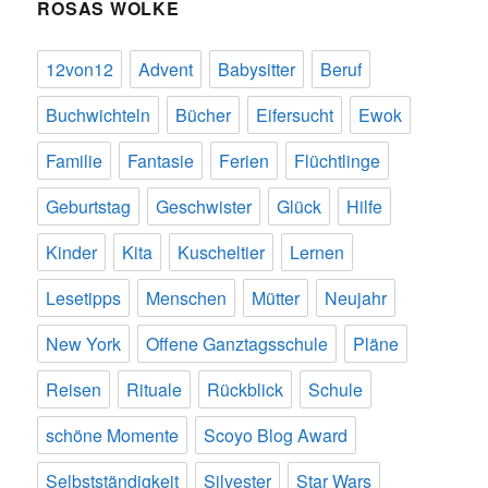
ROSAS WOLKE
12von12
Advent
Babysitter
Beruf
Buchwichteln
Bücher
Eifersucht
Ewok
Familie
Fantasie
Ferien
Flüchtlinge
Geburtstag
Geschwister
Glück
Hilfe
Kinder
Kita
Kuscheltier
Lernen
Lesetipps
Menschen
Mütter
Neujahr
New York
Offene Ganztagsschule
Pläne
Reisen
Rituale
Rückblick
Schule
schöne Momente
Scoyo Blog Award
Selbstständigkeit
Silvester
Star Wars