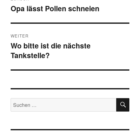
Opa lässt Pollen schneien
Vorheriger
Beitrag:
WEITER
Wo bitte ist die nächste
Nächster
Tankstelle?
Beitrag:
SU
Suchen
nach: